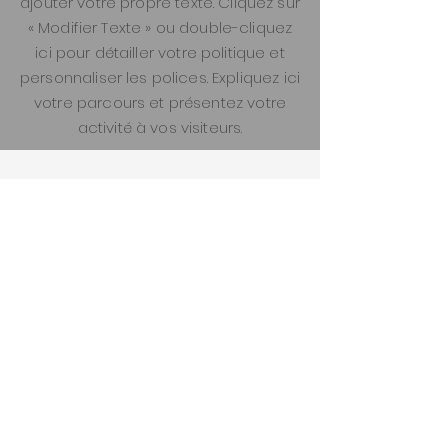
ajouter votre propre texte. Cliquez sur
« Modifier Texte » ou double-cliquez
ici pour détailler votre politique et
personnaliser les polices. Expliquez ici
votre parcours et présentez votre
activité à vos visiteurs.