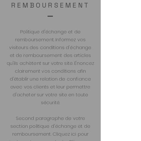
REMBOURSEMENT
Politique d'échange et de
remboursement. Informez vos
visiteurs des conditions d'échange
et de remboursement des articles
qu'ils achètent sur votre site. Énoncez
clairement vos conditions afin
d'établir une relation de confiance
avec vos clients et leur permettre
d'acheter sur votre site en toute
sécurité.
Second paragraphe de votre
section politique d'échange et de
remboursement. Cliquez ici pour