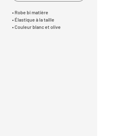
• Robe bi matière
• Élastique à la taille
• Couleur blanc et olive
• Matière 50% coton 50%
polyester
Lucile porte une taille S